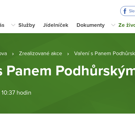
Sl
ás
Služby
Jídelníček
Dokumenty
Ze živ
ova
Zrealizované akce
Vaření s Panem Podhůrs
 s Panem Podhůrský
 10:37 hodin