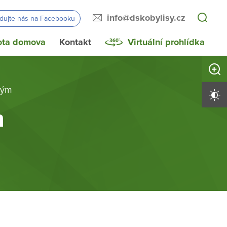
info@dskobylisy.cz
edujte nás na Facebooku
ota domova
Kontakt
Virtuální prohlídka
Zvětši
kým
Vysoký 
m