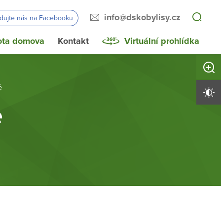
info@dskobylisy.cz
edujte nás na Facebooku
ota domova
Kontakt
Virtuální prohlídka
Zvětši
ě
Vysoký 
ě