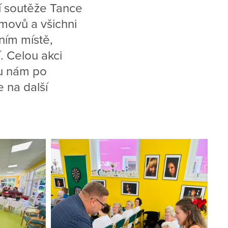
ní soutěže Tance
movů a všichni
vním místě,
. Celou akci
hu nám po
 na další