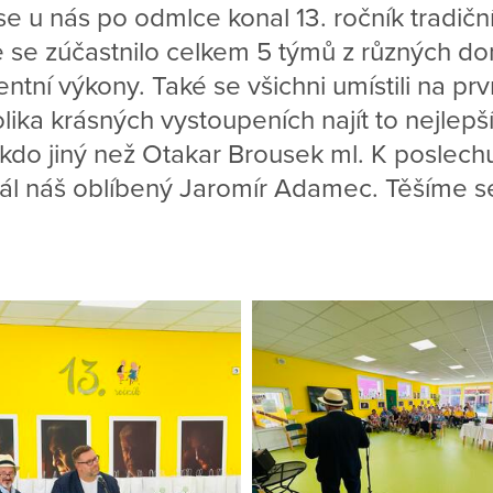
se u nás po odmlce konal 13. ročník tradič
 se zúčastnilo celkem 5 týmů z různých do
ntní výkony. Také se všichni umístili na pr
lika krásných vystoupeních najít to nejlepší
kdo jiný než Otakar Brousek ml. K poslec
rál náš oblíbený Jaromír Adamec. Těšíme se