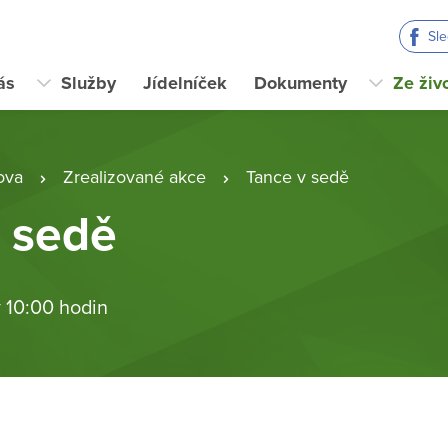
Sl
ás
Služby
Jídelníček
Dokumenty
Ze živ
ova
Zrealizované akce
Tance v sedě
 sedě
 10:00 hodin