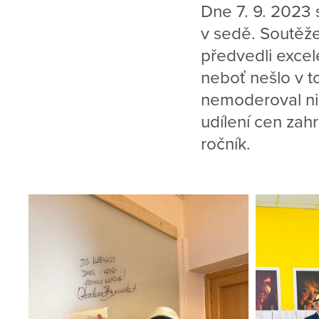
Dne 7. 9. 2023 
v sedě. Soutěže
předvedli excele
neboť nešlo v to
nemoderoval ni
udílení cen zah
ročník.