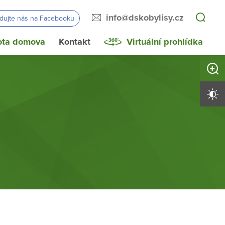
info@dskobylisy.cz
edujte nás na Facebooku
ota domova
Kontakt
Virtuální prohlídka
Zvětši
Vysoký 